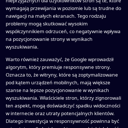
nieprzyjaznych dla użytkowników stron są te, które
wymagają przewijania w poziomie lub są trudne do
nawigacji na małych ekranach. Tego rodzaju
problemy mogą skutkować wysokim
współczynnikiem odrzuceń, co negatywnie wpływa
na pozycjonowanie strony w wynikach
wyszukiwania.
Warto również zauważyć, że Google wprowadził
algorytm, który premiuje responsywne strony.
Oznacza to, że witryny, które są zoptymalizowane
pod kątem urządzeń mobilnych, mają większe
szanse na lepsze pozycjonowanie w wynikach
wyszukiwania. Właściciele stron, którzy zignorowali
ten aspekt, mogą doświadczyć spadku widoczności
w internecie oraz utraty potencjalnych klientów.
Dlatego inwestycja w responsywność powinna być