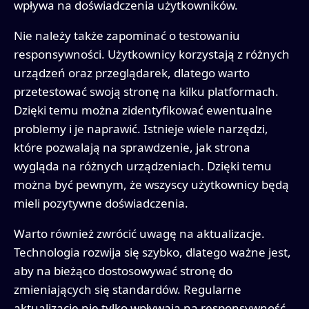
wpływa na doświadczenia użytkowników.
Nie należy także zapominać o testowaniu
responsywności. Użytkownicy korzystają z różnych
urządzeń oraz przeglądarek, dlatego warto
przetestować swoją stronę na kilku platformach.
Dzięki temu można zidentyfikować ewentualne
problemy i je naprawić. Istnieje wiele narzędzi,
które pozwalają na sprawdzenie, jak strona
wygląda na różnych urządzeniach. Dzięki temu
można być pewnym, że wszyscy użytkownicy będą
mieli pozytywne doświadczenia.
Warto również zwrócić uwagę na aktualizacje.
Technologia rozwija się szybko, dlatego ważne jest,
aby na bieżąco dostosowywać stronę do
zmieniających się standardów. Regularne
aktualizacje nie tylko wpływają na responsywność,