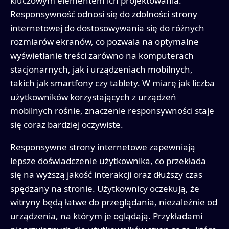
kluczowym elementem ich projektowania.
Responsywność odnosi się do zdolności strony
internetowej do dostosowywania się do różnych
rozmiarów ekranów, co pozwala na optymalne
wyświetlanie treści zarówno na komputerach
stacjonarnych, jak i urządzeniach mobilnych,
takich jak smartfony czy tablety. W miarę jak liczba
użytkowników korzystających z urządzeń
mobilnych rośnie, znaczenie responsywności staje
się coraz bardziej oczywiste.
Responsywne strony internetowe zapewniają
lepsze doświadczenie użytkownika, co przekłada
się na wyższą jakość interakcji oraz dłuższy czas
spędzany na stronie. Użytkownicy oczekują, że
witryny będą łatwe do przeglądania, niezależnie od
urządzenia, na którym je oglądają. Przykładami