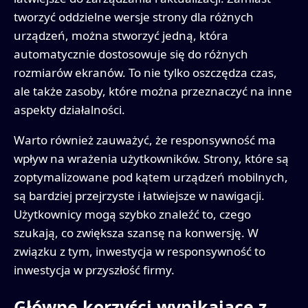
tworzyć oddzielne wersje strony dla różnych
urządzeń, można stworzyć jedną, która
automatycznie dostosowuje się do różnych
rozmiarów ekranów. To nie tylko oszczędza czas,
ale także zasoby, które można przeznaczyć na inne
aspekty działalności.
Warto również zauważyć, że responsywność ma
wpływ na wrażenia użytkowników. Strony, które są
zoptymalizowane pod kątem urządzeń mobilnych,
są bardziej przejrzyste i łatwiejsze w nawigacji.
Użytkownicy mogą szybko znaleźć to, czego
szukają, co zwiększa szansę na konwersję. W
związku z tym, inwestycja w responsywność to
inwestycja w przyszłość firmy.
Główne korzyści wynikające z