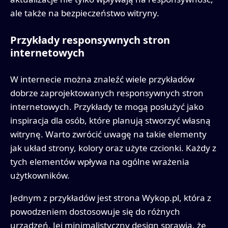
ale także na bezpieczeństwo witryny.
Przykłady responsywnych stron
internetowych
W internecie można znaleźć wiele przykładów
dobrze zaprojektowanych responsywnych stron
internetowych. Przykłady te mogą posłużyć jako
inspiracja dla osób, które planują stworzyć własną
witrynę. Warto zwrócić uwagę na takie elementy
jak układ strony, kolory oraz użyte czcionki. Każdy z
tych elementów wpływa na ogólne wrażenia
użytkowników.
Jednym z przykładów jest strona
Wykop.pl
, która z
powodzeniem dostosowuje się do różnych
urządzeń. Jej minimalistyczny design sprawia, że