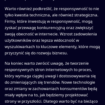
Warto również podkreślić, że responsywność to nie
tylko kwestia techniczna, ale również strategiczna.
Firmy, które inwestują w responsywność, mogą
zyskać przewagę konkurencyjną oraz zwiększyć
swoją obecność w internecie. Wzrost zadowolenia
użytkowników oraz lepsza widoczność w
wyszukiwarkach to kluczowe elementy, które mogą
przyczynić się do rozwoju biznesu.
Na koniec warto zwrócić uwagę, że tworzenie
responsywnych stron internetowych to proces,
który wymaga ciągłej uwagi i dostosowywania się
do zmieniających się trendów. Nowe technologie
oraz zmiany w zachowaniach konsumentów będą
miały wpływ na to, jak będziemy projektować
strony w przyszłości. Dlatego warto być na bieżąco