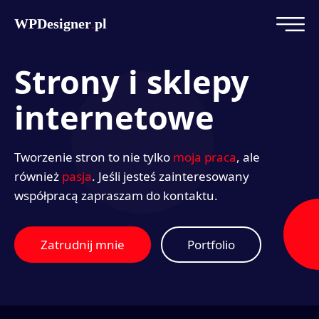
WPDesigner
.
pl
Strony i sklepy
internetowe
Tworzenie stron to nie tylko
moja praca
, ale
również
pasja
. Jeśli jesteś zainteresowany
współpracą zapraszam do kontaktu.
Zatrudnij mnie
Portfolio